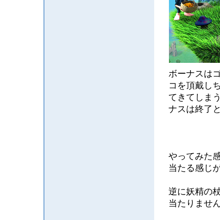
ボーナスは
コを頂戴し
てきてしま
ナスは終了
やってみた
当たる感じ
逆に妖精の
当たりませ