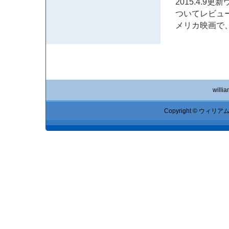
2015.4.
ついてレビュ
メリカ映画で、第
willi
Copyright © ウィリアム