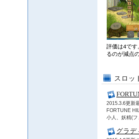
評価は4です
るのが減点の
スロッ
FORTU
2015.3.
FORTUNE
小人、妖精(フェ
グラデ