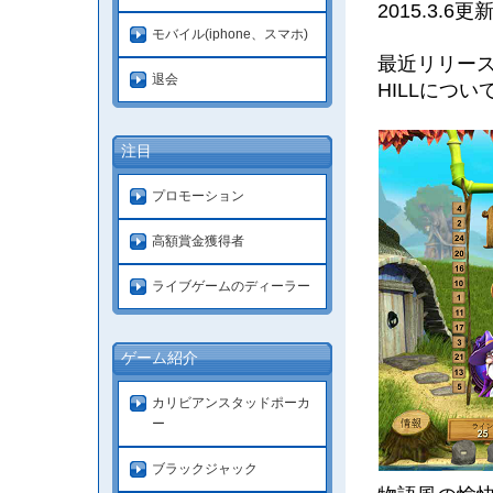
2015.3.6更
モバイル(iphone、スマホ)
最近リリース
退会
HILLにつ
注目
プロモーション
高額賞金獲得者
ライブゲームのディーラー
ゲーム紹介
カリビアンスタッドポーカ
ー
ブラックジャック