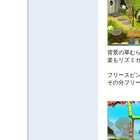
背景の草む
楽もリズミ
フリースピ
その分フリ