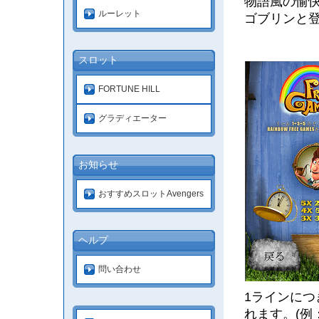
物語風の愉快
ルーレット
ゴブリンと
スロット
FORTUNE HILL
グラディエーター
お知らせ
おすすめスロットAvengers
ヘルプ
問い合わせ
1ラインに
れます。(例