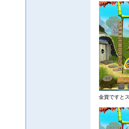
金貨ですと