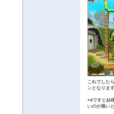
これでしたら
ンとなりま
×4ですと結
いのが痛い