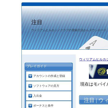
注目
ウィリアムヒルカジノクラブの登録方法からダウンロード
ウィリアムヒルカジ
プレイガイド
アカウントの作成と登録
現在はモバイ
ソフトウェアの見方
入出金
注目 | ウ
ボーナスと条件