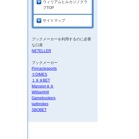
ウィリアムヒルカジノクラ
ブTOP
サイトマップ
ブックメーカーを利用するのに必要
な口座
NETELLER
ブックメーカー
Pinnaclesports
５DIMES
１８８BET
Mansion８８
Williamhill
Gamebookers
ladbrokes
SBOBET