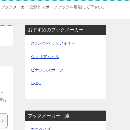
ブックメーカー投資とスポーツブックを堪能して下さい。
おすすめのブックメーカー
スポーツベットアイオー
ウィリアムヒル
ピナクルスポーツ
1XBET
に
果は
ブックメーカー口座
エコペイズ