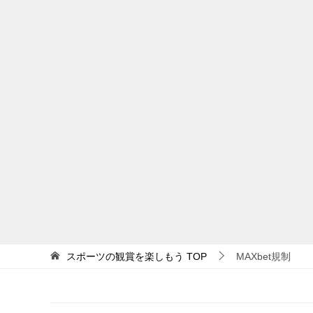
スポーツの観賞を楽しもう
TOP
MAXbet規制