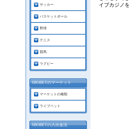
イブカジノを
サッカー
バスケットボール
野球
テニス
競馬
ラグビー
SBOBETのマーケット
マーケットの種類
ライブベット
SBOBETの入出金法