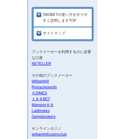
SBOBETの使い方を分りや
すく説明しますTOP
サイトマップ
ブックメーカーを利用するのに必要
な口座
NETELLER
その他のブックメーカー
Williamhill
Pinnaclesports
５DIMES
１８８BET
Mansion８８
Ladbrokes
Gamebookers
オンラインカジノ
williamhillcasinoclub