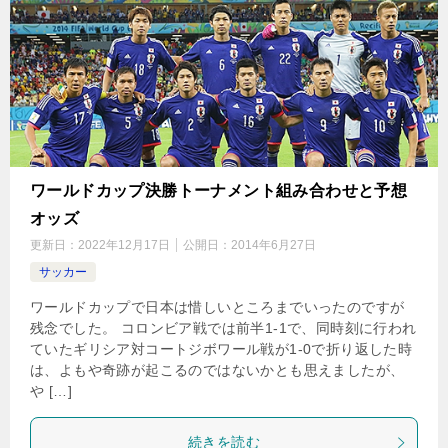
ワールドカップ決勝トーナメント組み合わせと予想
オッズ
更新日：
2022年12月17日
公開日：
2014年6月27日
サッカー
ワールドカップで日本は惜しいところまでいったのですが
残念でした。 コロンビア戦では前半1-1で、同時刻に行われ
ていたギリシア対コートジボワール戦が1-0で折り返した時
は、よもや奇跡が起こるのではないかとも思えましたが、
や […]
続きを読む