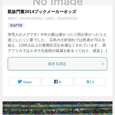
凱旋門賞2014ブックメーカーオッズ
更新日：
2014年10月6日
公開日：
2014年9月3日
凱旋門賞
管理人のメグです♪ 今年の夏は暑かったり雨が多かったりと
過ごしにくい夏でした。 広島の土砂崩れでは死者が70人を
超え、1200人以上が避難生活を余儀なくされています。 西
アフリカではエボラ出血熱が猛威を振るっており、感染 […]
続きを読む
Tweet
0
0