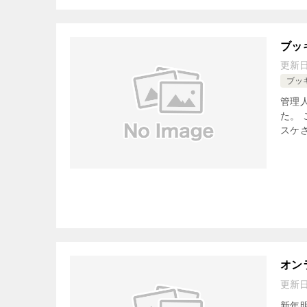
ブッ
更新
ブッ
管理
た。
スケ
オン
更新
新年