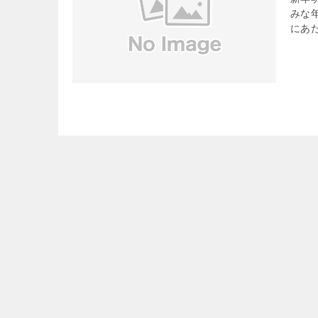
みな
にあ