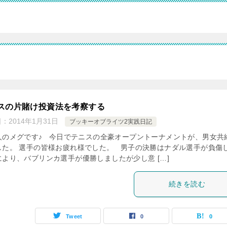
う
スの片賭け投資法を考察する
日：
2014年1月31日
ブッキーオブライツ2実践日記
人のメグです♪ 今日でテニスの全豪オープントーナメントが、男女共
した。 選手の皆様お疲れ様でした。 男子の決勝はナダル選手が負傷
により、バブリンカ選手が優勝しましたが少し意 […]
続きを読む
Tweet
0
0