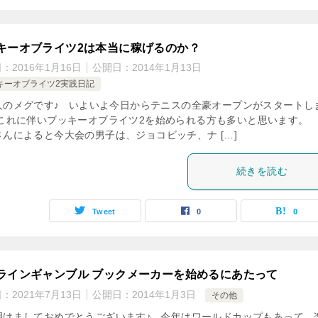
キーオブライツ2は本当に稼げるのか？
日：
2016年1月16日
公開日：
2014年1月13日
キーオブライツ2実践日記
人のメグです♪ いよいよ今日からテニスの全豪オープンがスタートし
 これに伴いブッキーオブライツ2を始められる方も多いと思います。
さんによると今大会の男子は、ジョコビッチ、ナ […]
続きを読む
Tweet
0
0
ラインギャンブル ブックメーカーを始めるにあたって
日：
2021年7月13日
公開日：
2014年1月3日
その他
明けましておめでとうございます♪ 今年はワールドカップもあって、